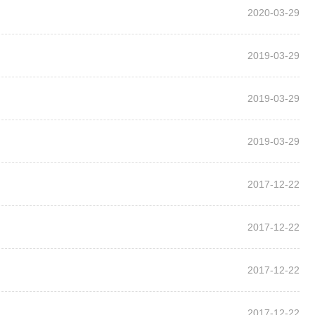
2020-03-29
2019-03-29
2019-03-29
2019-03-29
2017-12-22
2017-12-22
2017-12-22
2017-12-22