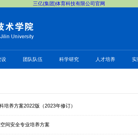
三亿(集团)体育科技有限公司官网
建设
团队队伍
科学研究
人才培养
实
培养方案2022版（2023年修订）
网络空间安全专业培养方案