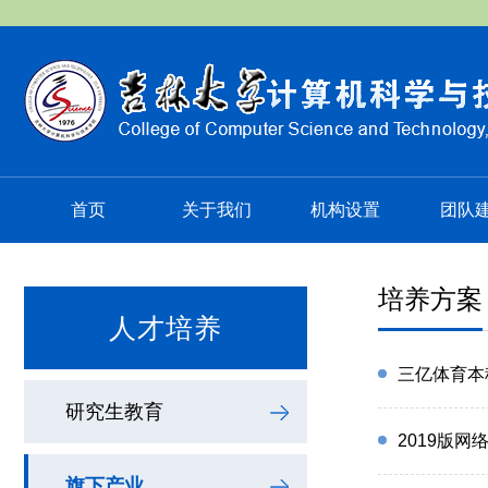
首页
关于我们
机构设置
团队
培养方案
人才培养
三亿体育本科
研究生教育
2019版
旗下产业