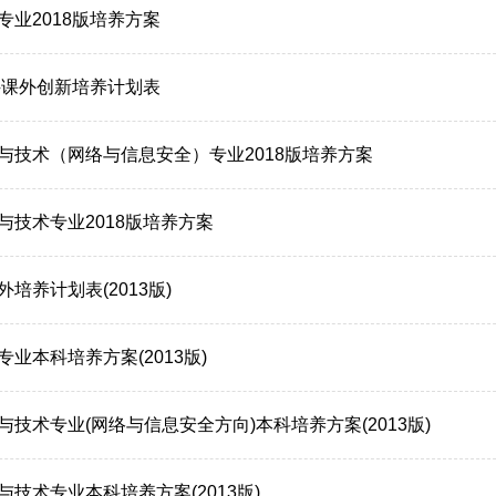
专业2018版培养方案
本科课外创新培养计划表
与技术（网络与信息安全）专业2018版培养方案
与技术专业2018版培养方案
培养计划表(2013版)
业本科培养方案(2013版)
与技术专业(网络与信息安全方向)本科培养方案(2013版)
技术专业本科培养方案(2013版)